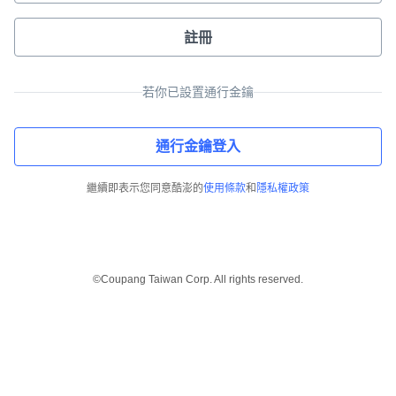
註冊
若你已設置通行金鑰
通行金鑰登入
繼續即表示您同意酷澎的
使用條款
和
隱私權政策
©Coupang Taiwan Corp. All rights reserved.