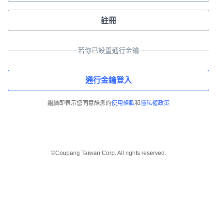
註冊
若你已設置通行金鑰
通行金鑰登入
繼續即表示您同意酷澎的
使用條款
和
隱私權政策
©Coupang Taiwan Corp. All rights reserved.