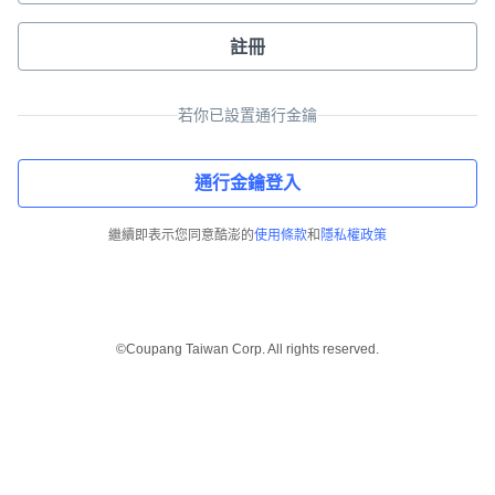
註冊
若你已設置通行金鑰
通行金鑰登入
繼續即表示您同意酷澎的
使用條款
和
隱私權政策
©Coupang Taiwan Corp. All rights reserved.