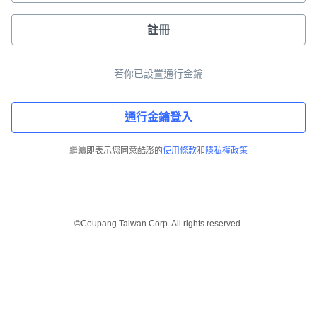
註冊
若你已設置通行金鑰
通行金鑰登入
繼續即表示您同意酷澎的
使用條款
和
隱私權政策
©Coupang Taiwan Corp. All rights reserved.