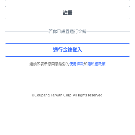
註冊
若你已設置通行金鑰
通行金鑰登入
繼續即表示您同意酷澎的
使用條款
和
隱私權政策
©Coupang Taiwan Corp. All rights reserved.