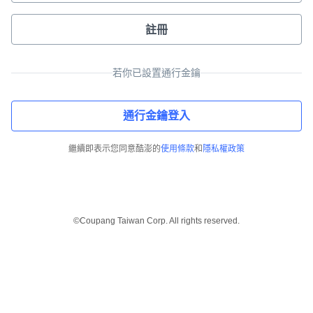
註冊
若你已設置通行金鑰
通行金鑰登入
繼續即表示您同意酷澎的
使用條款
和
隱私權政策
©Coupang Taiwan Corp. All rights reserved.