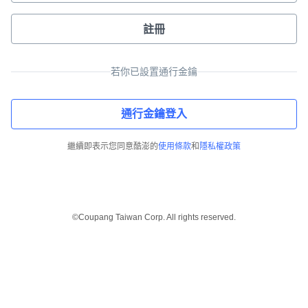
註冊
若你已設置通行金鑰
通行金鑰登入
繼續即表示您同意酷澎的
使用條款
和
隱私權政策
©Coupang Taiwan Corp. All rights reserved.