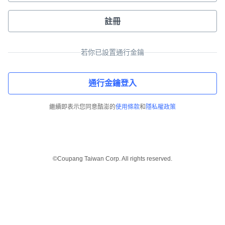
註冊
若你已設置通行金鑰
通行金鑰登入
繼續即表示您同意酷澎的
使用條款
和
隱私權政策
©Coupang Taiwan Corp. All rights reserved.