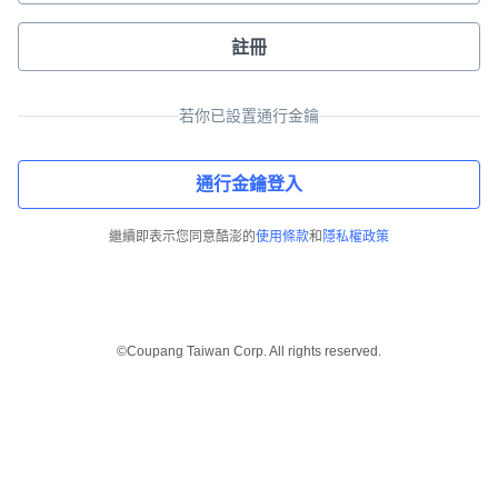
註冊
若你已設置通行金鑰
通行金鑰登入
繼續即表示您同意酷澎的
使用條款
和
隱私權政策
©Coupang Taiwan Corp. All rights reserved.