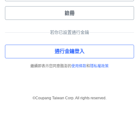
註冊
若你已設置通行金鑰
通行金鑰登入
繼續即表示您同意酷澎的
使用條款
和
隱私權政策
©Coupang Taiwan Corp. All rights reserved.