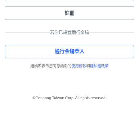
註冊
若你已設置通行金鑰
通行金鑰登入
繼續即表示您同意酷澎的
使用條款
和
隱私權政策
©Coupang Taiwan Corp. All rights reserved.