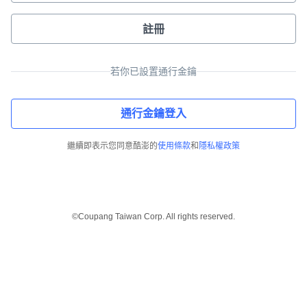
註冊
若你已設置通行金鑰
通行金鑰登入
繼續即表示您同意酷澎的
使用條款
和
隱私權政策
©Coupang Taiwan Corp. All rights reserved.