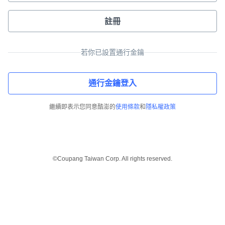
註冊
若你已設置通行金鑰
通行金鑰登入
繼續即表示您同意酷澎的
使用條款
和
隱私權政策
©Coupang Taiwan Corp. All rights reserved.