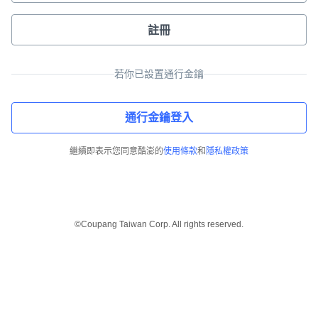
註冊
若你已設置通行金鑰
通行金鑰登入
繼續即表示您同意酷澎的
使用條款
和
隱私權政策
©Coupang Taiwan Corp. All rights reserved.