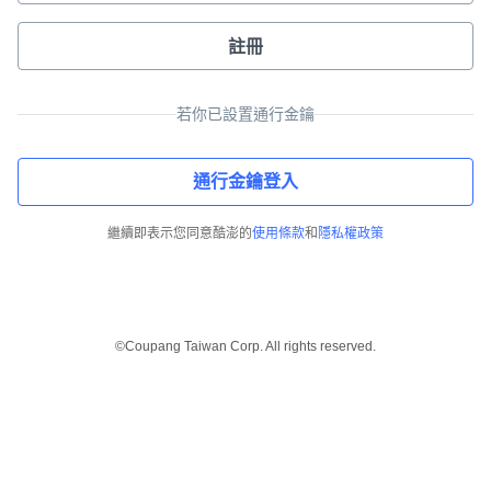
註冊
若你已設置通行金鑰
通行金鑰登入
繼續即表示您同意酷澎的
使用條款
和
隱私權政策
©Coupang Taiwan Corp. All rights reserved.