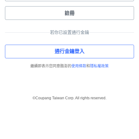
註冊
若你已設置通行金鑰
通行金鑰登入
繼續即表示您同意酷澎的
使用條款
和
隱私權政策
©Coupang Taiwan Corp. All rights reserved.