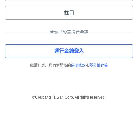
註冊
若你已設置通行金鑰
通行金鑰登入
繼續即表示您同意酷澎的
使用條款
和
隱私權政策
©Coupang Taiwan Corp. All rights reserved.