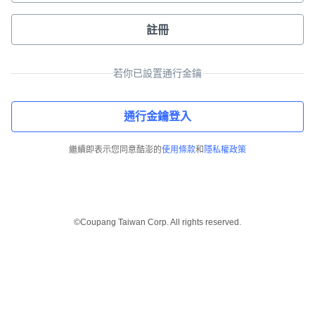
註冊
若你已設置通行金鑰
通行金鑰登入
繼續即表示您同意酷澎的
使用條款
和
隱私權政策
©Coupang Taiwan Corp. All rights reserved.