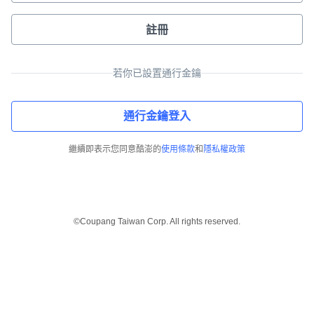
註冊
若你已設置通行金鑰
通行金鑰登入
繼續即表示您同意酷澎的
使用條款
和
隱私權政策
©Coupang Taiwan Corp. All rights reserved.