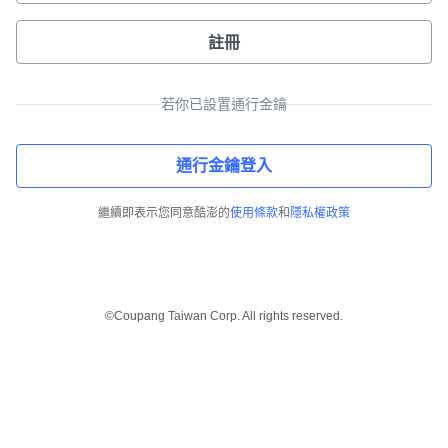
註冊
若你已設置通行金鑰
通行金鑰登入
繼續即表示您同意酷澎的
使用條款
和
隱私權政策
©Coupang Taiwan Corp. All rights reserved.