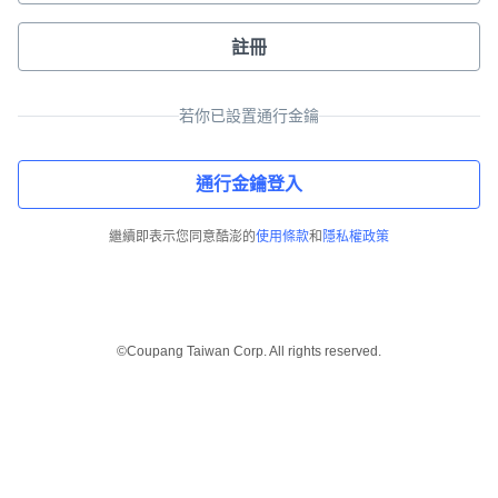
註冊
若你已設置通行金鑰
通行金鑰登入
繼續即表示您同意酷澎的
使用條款
和
隱私權政策
©Coupang Taiwan Corp. All rights reserved.