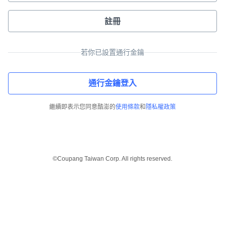
註冊
若你已設置通行金鑰
通行金鑰登入
繼續即表示您同意酷澎的
使用條款
和
隱私權政策
©Coupang Taiwan Corp. All rights reserved.