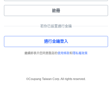
註冊
若你已設置通行金鑰
通行金鑰登入
繼續即表示您同意酷澎的
使用條款
和
隱私權政策
©Coupang Taiwan Corp. All rights reserved.