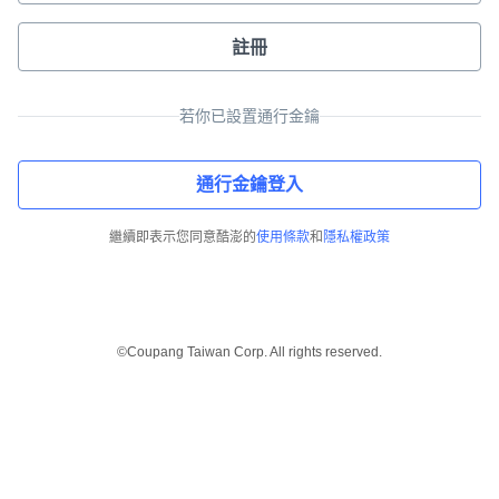
註冊
若你已設置通行金鑰
通行金鑰登入
繼續即表示您同意酷澎的
使用條款
和
隱私權政策
©Coupang Taiwan Corp. All rights reserved.