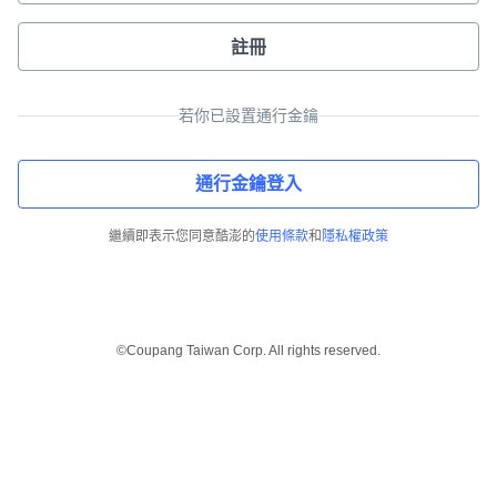
註冊
若你已設置通行金鑰
通行金鑰登入
繼續即表示您同意酷澎的
使用條款
和
隱私權政策
©Coupang Taiwan Corp. All rights reserved.