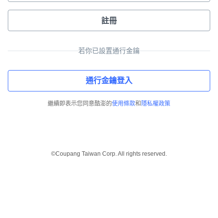
註冊
若你已設置通行金鑰
通行金鑰登入
繼續即表示您同意酷澎的
使用條款
和
隱私權政策
©Coupang Taiwan Corp. All rights reserved.