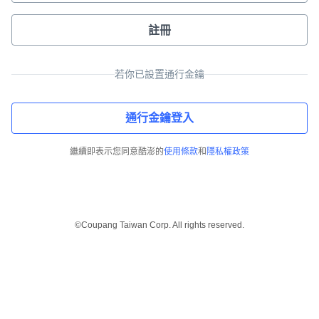
註冊
若你已設置通行金鑰
通行金鑰登入
繼續即表示您同意酷澎的
使用條款
和
隱私權政策
©Coupang Taiwan Corp. All rights reserved.