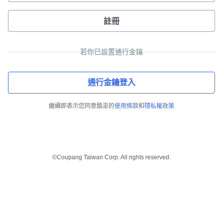
註冊
若你已設置通行金鑰
通行金鑰登入
繼續即表示您同意酷澎的
使用條款
和
隱私權政策
©Coupang Taiwan Corp. All rights reserved.