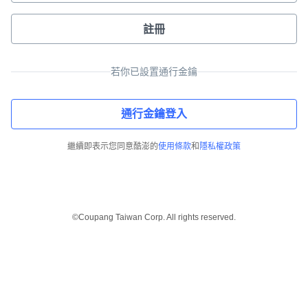
註冊
若你已設置通行金鑰
通行金鑰登入
繼續即表示您同意酷澎的
使用條款
和
隱私權政策
©Coupang Taiwan Corp. All rights reserved.