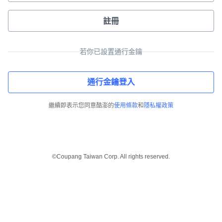
註冊
若你已設置通行金鑰
通行金鑰登入
繼續即表示您同意酷澎的
使用條款
和
隱私權政策
©Coupang Taiwan Corp. All rights reserved.