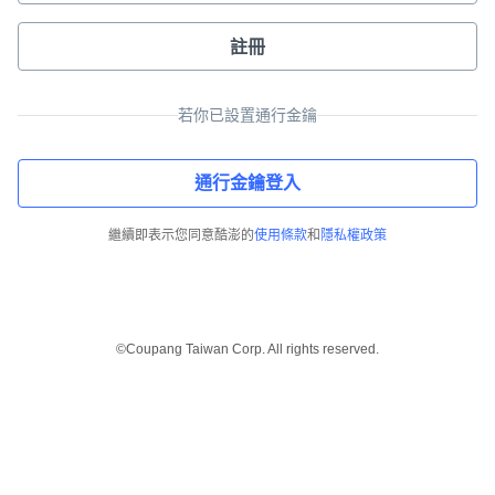
註冊
若你已設置通行金鑰
通行金鑰登入
繼續即表示您同意酷澎的
使用條款
和
隱私權政策
©Coupang Taiwan Corp. All rights reserved.