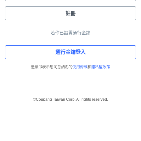
註冊
若你已設置通行金鑰
通行金鑰登入
繼續即表示您同意酷澎的
使用條款
和
隱私權政策
©Coupang Taiwan Corp. All rights reserved.