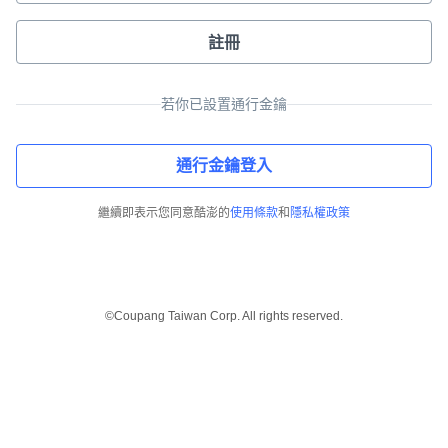
註冊
若你已設置通行金鑰
通行金鑰登入
繼續即表示您同意酷澎的
使用條款
和
隱私權政策
©Coupang Taiwan Corp. All rights reserved.