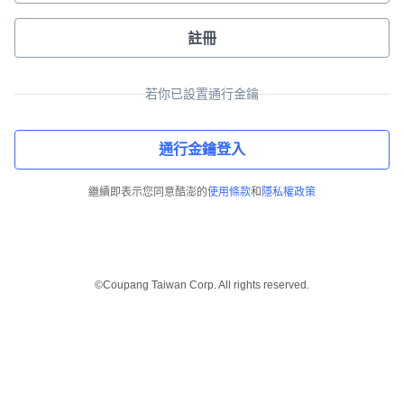
註冊
若你已設置通行金鑰
通行金鑰登入
繼續即表示您同意酷澎的
使用條款
和
隱私權政策
©Coupang Taiwan Corp. All rights reserved.