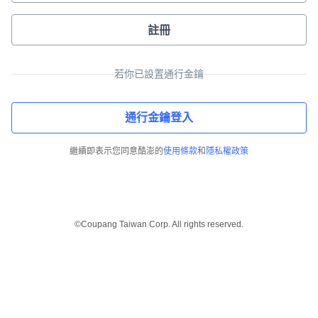
註冊
若你已設置通行金鑰
通行金鑰登入
繼續即表示您同意酷澎的
使用條款
和
隱私權政策
©Coupang Taiwan Corp. All rights reserved.