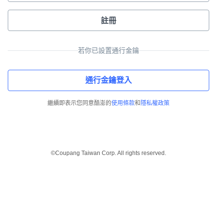
註冊
若你已設置通行金鑰
通行金鑰登入
繼續即表示您同意酷澎的
使用條款
和
隱私權政策
©Coupang Taiwan Corp. All rights reserved.