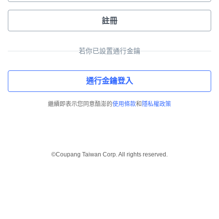
註冊
若你已設置通行金鑰
通行金鑰登入
繼續即表示您同意酷澎的
使用條款
和
隱私權政策
©Coupang Taiwan Corp. All rights reserved.