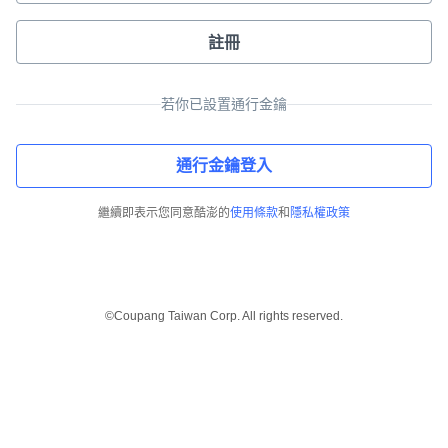
註冊
若你已設置通行金鑰
通行金鑰登入
繼續即表示您同意酷澎的
使用條款
和
隱私權政策
©Coupang Taiwan Corp. All rights reserved.