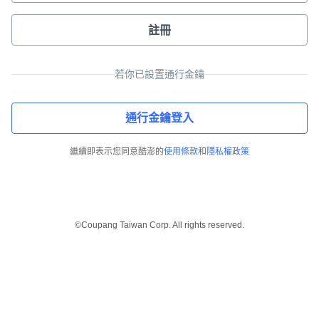
註冊
若你已設置通行金鑰
通行金鑰登入
繼續即表示您同意酷澎的
使用條款
和
隱私權政策
©Coupang Taiwan Corp. All rights reserved.