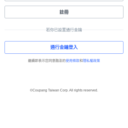
註冊
若你已設置通行金鑰
通行金鑰登入
繼續即表示您同意酷澎的
使用條款
和
隱私權政策
©Coupang Taiwan Corp. All rights reserved.