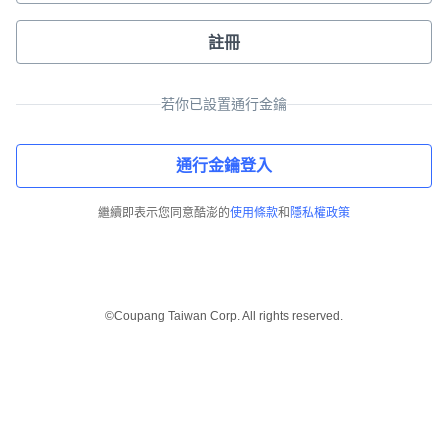
註冊
若你已設置通行金鑰
通行金鑰登入
繼續即表示您同意酷澎的
使用條款
和
隱私權政策
©Coupang Taiwan Corp. All rights reserved.