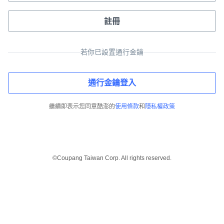
註冊
若你已設置通行金鑰
通行金鑰登入
繼續即表示您同意酷澎的
使用條款
和
隱私權政策
©Coupang Taiwan Corp. All rights reserved.