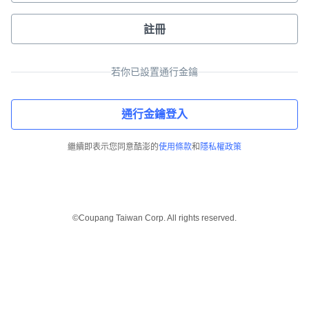
註冊
若你已設置通行金鑰
通行金鑰登入
繼續即表示您同意酷澎的
使用條款
和
隱私權政策
©Coupang Taiwan Corp. All rights reserved.