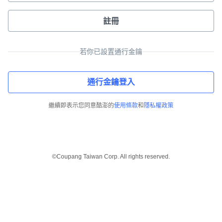
註冊
若你已設置通行金鑰
通行金鑰登入
繼續即表示您同意酷澎的
使用條款
和
隱私權政策
©Coupang Taiwan Corp. All rights reserved.