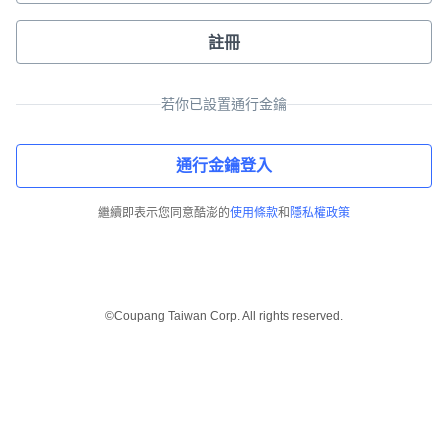
註冊
若你已設置通行金鑰
通行金鑰登入
繼續即表示您同意酷澎的
使用條款
和
隱私權政策
©Coupang Taiwan Corp. All rights reserved.