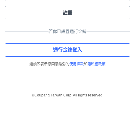
註冊
若你已設置通行金鑰
通行金鑰登入
繼續即表示您同意酷澎的
使用條款
和
隱私權政策
©Coupang Taiwan Corp. All rights reserved.