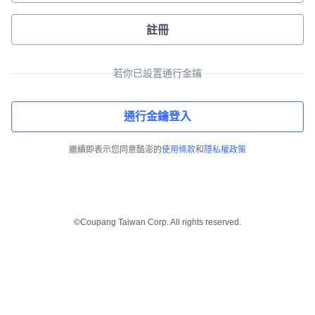
註冊
若你已設置通行金鑰
通行金鑰登入
繼續即表示您同意酷澎的
使用條款
和
隱私權政策
©Coupang Taiwan Corp. All rights reserved.