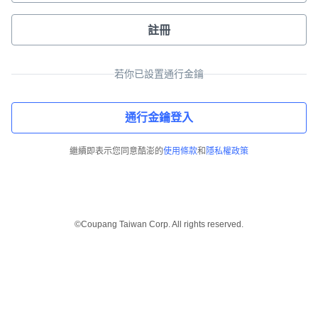
註冊
若你已設置通行金鑰
通行金鑰登入
繼續即表示您同意酷澎的
使用條款
和
隱私權政策
©Coupang Taiwan Corp. All rights reserved.