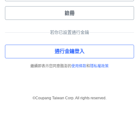
註冊
若你已設置通行金鑰
通行金鑰登入
繼續即表示您同意酷澎的
使用條款
和
隱私權政策
©Coupang Taiwan Corp. All rights reserved.