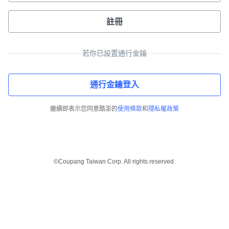
註冊
若你已設置通行金鑰
通行金鑰登入
繼續即表示您同意酷澎的
使用條款
和
隱私權政策
©Coupang Taiwan Corp. All rights reserved.